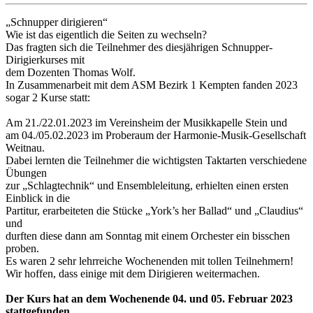
„Schnupper dirigieren“
Wie ist das eigentlich die Seiten zu wechseln?
Das fragten sich die Teilnehmer des diesjährigen Schnupper-
Dirigierkurses mit
dem Dozenten Thomas Wolf.
In Zusammenarbeit mit dem ASM Bezirk 1 Kempten fanden 2023
sogar 2 Kurse statt:
Am 21./22.01.2023 im Vereinsheim der Musikkapelle Stein und
am 04./05.02.2023 im Proberaum der Harmonie-Musik-Gesellschaft
Weitnau.
Dabei lernten die Teilnehmer die wichtigsten Taktarten verschiedene
Übungen
zur „Schlagtechnik“ und Ensembleleitung, erhielten einen ersten
Einblick in die
Partitur, erarbeiteten die Stücke „York’s her Ballad“ und „Claudius“
und
durften diese dann am Sonntag mit einem Orchester ein bisschen
proben.
Es waren 2 sehr lehrreiche Wochenenden mit tollen Teilnehmern!
Wir hoffen, dass einige mit dem Dirigieren weitermachen.
Der Kurs hat an dem Wochenende 04. und 05. Februar 2023
stattgefunden.